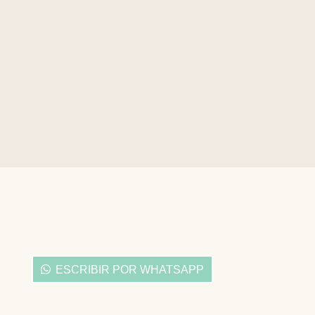
Todas las emociones tienen un valor para
la supervivencia del ser humano, tienen
una finalidad, y por eso existen. Hay un
auge por mostrarte feliz,...
ESCRIBIR POR WHATSAPP