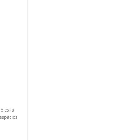
e
é es la
 espacios