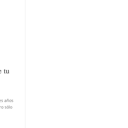
e tu
es años
ro sólo